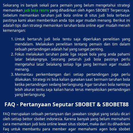
Sekarang ini banyak sekali para pemain yang belum mengetahui strategi
memainkan
judi bola resmi
yang dihadirkan oleh Agen SBOBET Terpercaya.
Sebelum memainkan taruhan judi bola online di situs judi bola terbesar
pastinya kami akan memberikan anda tips agar mudah menang. Berikut ini
adalah tips dan strategi memainkan taruhan bola online agar mudah meraih
kemenangan:
Untuk bertaruh judi bola tentu saja diperlukan penelitian yang
mendalam. Melakukan penelitian tentang pemain dan tim dalam
sebuah pertandingan adalah hal yang sangat penting.
Fokus melakukan taruhan pada liga sepak bola yang anda pahami
latar belakangnya. Seorang petaruh judi bola pastinya perlu
mengetahui latar belakang setiap liga yang bermain agar mudah
menang.
Memantau perkembangan dari setiap pertandingan juga perlu
dilakukan. Strategi ini bisa kalian gunakan saat bermain taruhan bola
ketika pertandingan sedang berlangsung. Agar taruhan bola nantinya
lebih akurat tentu saja kalian harus terus menyaksikan pertandingan
yang berlangsung.
FAQ - Pertanyaan Seputar SBOBET & SBOBET88
FAQ merupakan sebuah pertanyaan dan jawaban singkat yang selalu dicari
oleh setiap bettor sbobet indonesia. Karena banyak yang belum memahami
cara memainkan judi bola online lewat situs sbobet, maka dari itu dihadirkan
Faq untuk membantu para member agar memahami agen bola sbobet